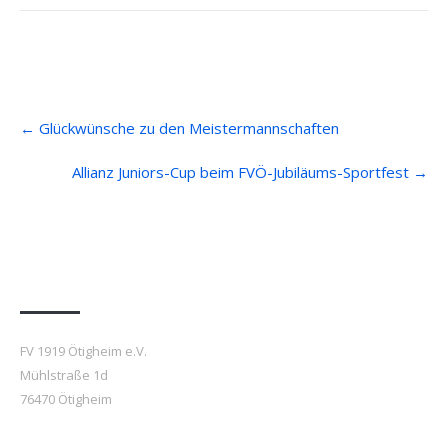
Post
←
Glückwünsche zu den Meistermannschaften
navigation
Allianz Juniors-Cup beim FVÖ-Jubiläums-Sportfest
→
Anfahrt
FV 1919 Ötigheim e.V.
Mühlstraße 1d
76470 Ötigheim