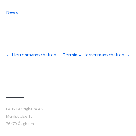
News
Post
←
Herrenmannschaften
Termin – Herrenmanschaften
→
navigation
Anfahrt
FV 1919 Ötigheim e.V.
Mühlstraße 1d
76470 Ötigheim