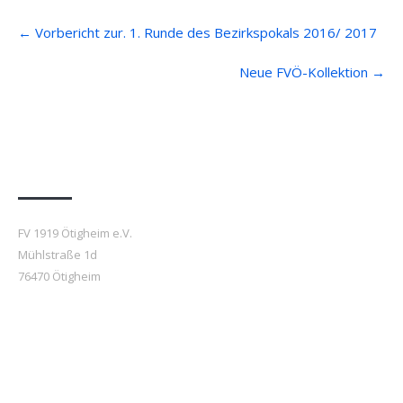
Post
←
Vorbericht zur. 1. Runde des Bezirkspokals 2016/ 2017
navigation
Neue FVÖ-Kollektion
→
Anfahrt
FV 1919 Ötigheim e.V.
Mühlstraße 1d
76470 Ötigheim