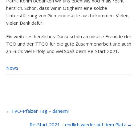
Patric Kohm bedanken wir uns ebenfalls nochmals recht
herzlich. Schön, dass wir in Ötigheim eine solche
Unterstützung von Gemeindeseite aus bekommen. Vielen,
vielen Dank dafür.
Ein weiteres herzliches Dankeschön an unsere Freunde der
TGÖ und der TTGÖ für die gute Zusammenarbeit und auch
an Euch: Viel Erfolg und viel Spaß beim Re-Start 2021.
News
Post
←
FVÖ-Pfälzer Tag – daheim!
navigation
Re-Start 2021 – endlich wieder auf dem Platz
→