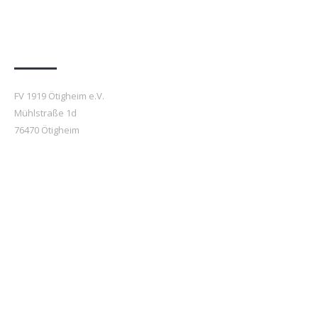
Anfahrt
FV 1919 Ötigheim e.V.
Mühlstraße 1d
76470 Ötigheim
Beiträge