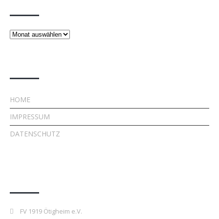
Beiträge
Rechtliches
HOME
IMPRESSUM
DATENSCHUTZ
Kontakt
FV 1919 Ötigheim e.V.