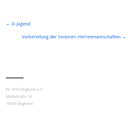
Post
←
D-Jugend
navigation
Vorbereitung der Senioren-Herrenmannschaften
→
Anfahrt
FV 1919 Ötigheim e.V.
Mühlstraße 1d
76470 Ötigheim