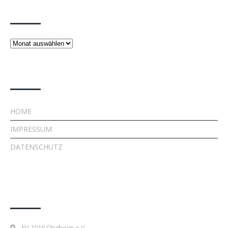
Beiträge
Beiträge
Rechtliches
HOME
IMPRESSUM
DATENSCHUTZ
Kontakt
FV 1919 Ötigheim e.V.