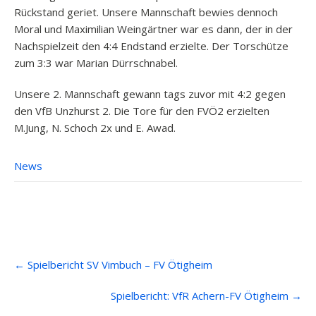
Rückstand geriet. Unsere Mannschaft bewies dennoch
Moral und Maximilian Weingärtner war es dann, der in der
Nachspielzeit den 4:4 Endstand erzielte. Der Torschütze
zum 3:3 war Marian Dürrschnabel.
Unsere 2. Mannschaft gewann tags zuvor mit 4:2 gegen
den VfB Unzhurst 2. Die Tore für den FVÖ2 erzielten
M.Jung, N. Schoch 2x und E. Awad.
News
Post
←
Spielbericht SV Vimbuch – FV Ötigheim
navigation
Spielbericht: VfR Achern-FV Ötigheim
→