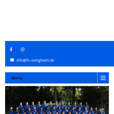
info@fv-oetigheim.de
Menu