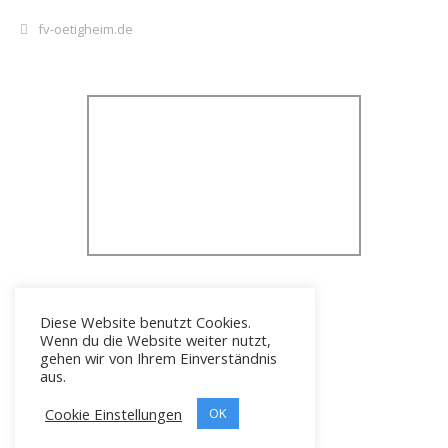
fv-oetigheim.de
Diese Website benutzt Cookies.
Wenn du die Website weiter nutzt,
gehen wir von Ihrem Einverständnis
aus.
Cookie Einstellungen
Icons erstellt von
OK
Freepik
Copyright © 2026 FV 1919 Ötigheim e.V.