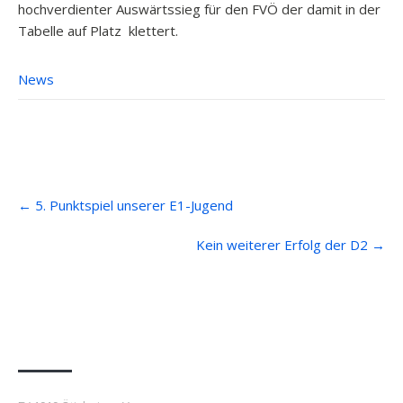
hochverdienter Auswärtssieg für den FVÖ der damit in der
Tabelle auf Platz klettert.
News
Post
←
5. Punktspiel unserer E1-Jugend
navigation
Kein weiterer Erfolg der D2
→
Anfahrt