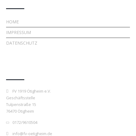
HOME
IMPRESSUM
DATENSCHUTZ
Kontakt
FV 1919 Ötigheim e.V.
Geschäftsstelle
Tulpenstraße 15
76470 Ötigheim
0172/9610504
info@fv-oetigheim.de