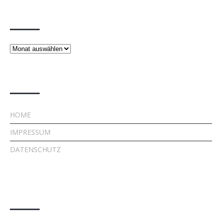
Beiträge
Beiträge
Rechtliches
HOME
IMPRESSUM
DATENSCHUTZ
Kontakt