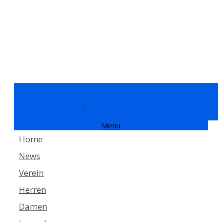
info@fv-oetigheim.de
Menu
Home
News
Verein
Herren
Damen