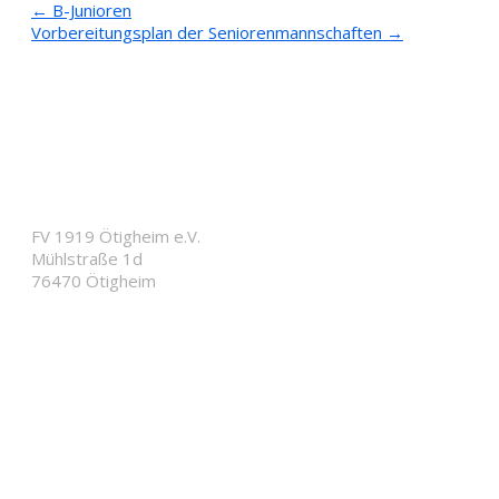
Post
←
B-Junioren
Vorbereitungsplan der Seniorenmannschaften
→
navigation
Anfahrt
FV 1919 Ötigheim e.V.
Mühlstraße 1d
76470 Ötigheim