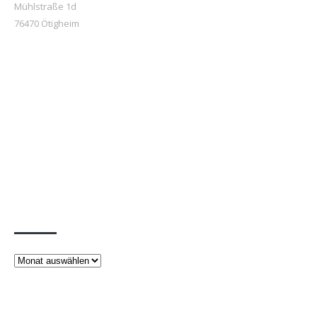
Mühlstraße 1d
76470 Ötigheim
Beiträge
Beiträge
Rechtliches