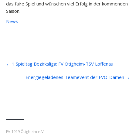
das faire Spiel und wünschen viel Erfolg in der kommenden
Saison.
News
Post
←
1 Spieltag Bezirksliga: FV Ötigheim-TSV Loffenau
navigation
Energiegeladenes Teamevent der FVÖ-Damen
→
Anfahrt
FV 1919 Ötigheim e.V.