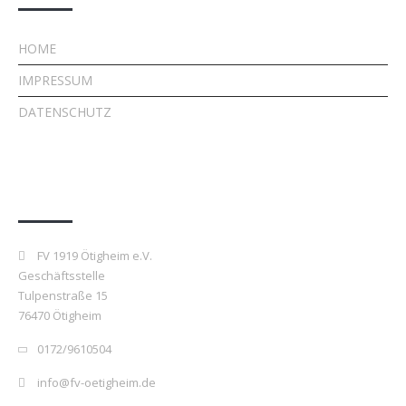
HOME
IMPRESSUM
DATENSCHUTZ
Kontakt
FV 1919 Ötigheim e.V.
Geschäftsstelle
Tulpenstraße 15
76470 Ötigheim
0172/9610504
info@fv-oetigheim.de