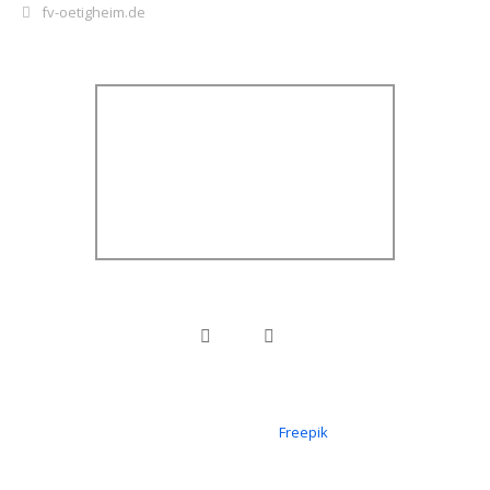
fv-oetigheim.de
Icons erstellt von
Freepik
Copyright © 2026 FV 1919 Ötigheim e.V.