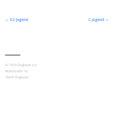
Post
←
E2-Jugend
C-Jugend
→
navigation
Anfahrt
FV 1919 Ötigheim e.V.
Mühlstraße 1d
76470 Ötigheim