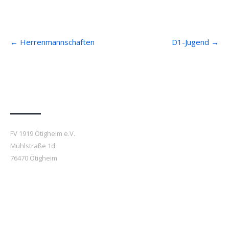
Post
←
Herrenmannschaften
D1-Jugend
→
navigation
Anfahrt
FV 1919 Ötigheim e.V.
Mühlstraße 1d
76470 Ötigheim