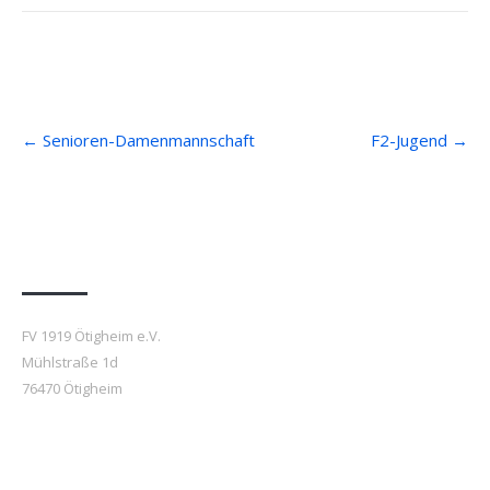
Post
←
Senioren-Damenmannschaft
F2-Jugend
→
navigation
Anfahrt
FV 1919 Ötigheim e.V.
Mühlstraße 1d
76470 Ötigheim